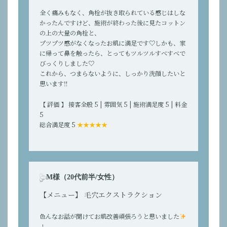
全く痛みもなく、角栓が抜き取られている感じはしな
かったんですけど、施術が終わった後に見たコットン
の上の大量の角栓と、
プツプツ感がなくなったお肌に満足です♡しかも、家
に帰って鼻を触ったら、とってもツルツルすべすべで
びっくりしました♡
これから、つまらないように、しっかり洗顔したいと
思います‼
【 評価 】 接客全般 5 | 雰囲気 5 | 施術満足度 5 | 料金
5
総合満足度 5
★★★★★
M様（20代前半/女性）
【メニュー】 毛穴エクストラクション
色んなお話が聞けてお肌改善頑張ろうと思いました
！