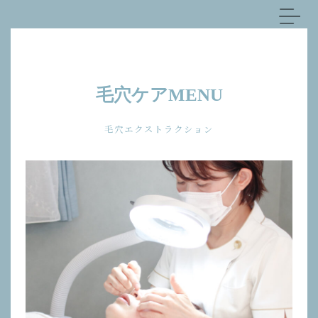
コ
ナ
ン
ビ
テ
ゲ
ン
ー
ツ
シ
へ
ョ
ス
ン
毛穴ケアMENU
キ
に
ッ
移
毛穴エクストラクション
プ
動